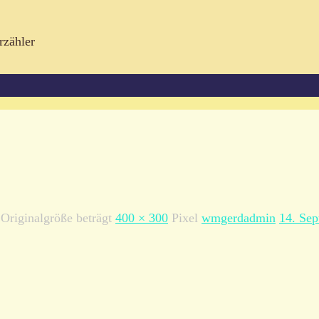
rzähler
 Originalgröße beträgt
400 × 300
Pixel
wmgerdadmin
14. Se