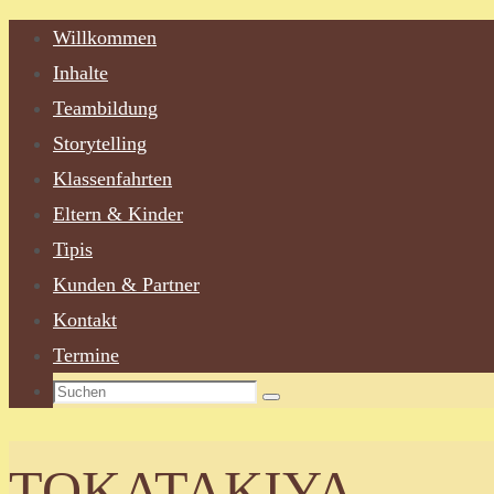
Zum
Willkommen
Inhalt
Inhalte
springen
Teambildung
Storytelling
Klassenfahrten
Eltern & Kinder
Tipis
Kunden & Partner
Kontakt
Termine
Suchen
Suchen
nach:
TOKATAKIYA