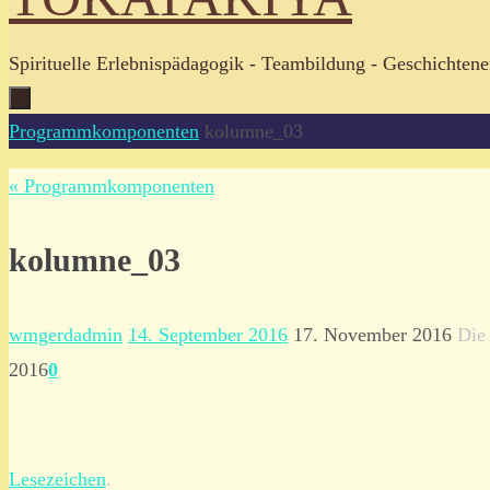
Spirituelle Erlebnispädagogik - Teambildung - Geschichtene
Zum
Start
Programmkomponenten
kolumne_03
Inhalt
« Programmkomponenten
springen
kolumne_03
wmgerdadmin
14. September 2016
17. November 2016
Die
2016
0
Lesezeichen
.