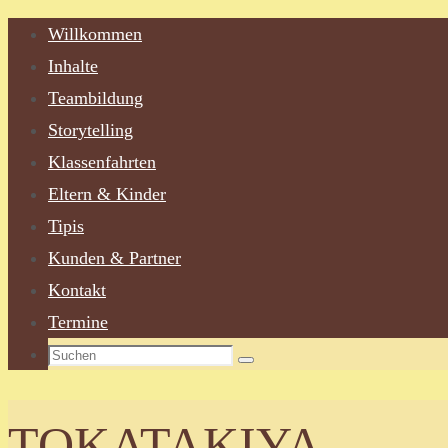
Zum
Willkommen
Inhalt
Inhalte
springen
Teambildung
Storytelling
Klassenfahrten
Eltern & Kinder
Tipis
Kunden & Partner
Kontakt
Termine
Suchen
Suchen
nach:
TOKATAKIYA