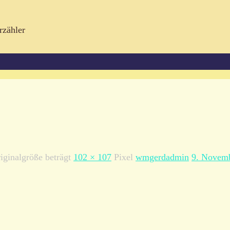
rzähler
iginalgröße beträgt
102 × 107
Pixel
wmgerdadmin
9. Novem