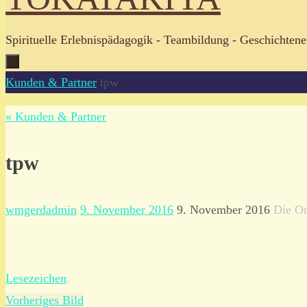
Spirituelle Erlebnispädagogik - Teambildung - Geschichtene
Zum
Start
Kunden & Partner
tpw
Inhalt
« Kunden & Partner
springen
tpw
wmgerdadmin
9. November 2016
9. November 2016
Die Or
Lesezeichen
.
Vorheriges Bild